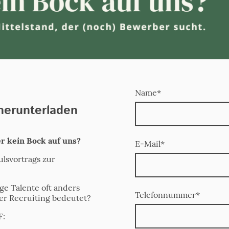
Name
*
 herunterladen
r kein Bock auf uns?
E-Mail
*
svortrags zur
ge Talente oft anders
Telefonnummer
*
uer Recruiting bedeutet?
F: