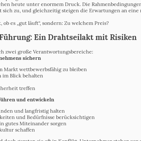
tehen heute unter enormem Druck. Die Rahmenbedingungen 
tzt sich zu, und gleichzeitig steigen die Erwartungen an ei
t, ob es „gut läuft“, sondern: Zu welchem Preis?
 Führung: Ein Drahtseilakt mit Risiken
ich zwei große Verantwortungsbereiche:
rnehmens sichern
m Markt wettbewerbsfähig zu bleiben
 im Blick behalten
erheit treffen
ühren und entwickeln
inden und langfristig halten
keiten und Bedürfnisse berücksichtigen
in gutes Miteinander sorgen
ultur schaffen
nd doch geraten sie oft in Konflikt. Unternehmer stehen vor 