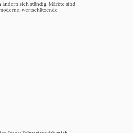
ändern sich ständig, Märkte sind
ne moderne, wertschätzende
der Frage:
Fokussiere ich mich